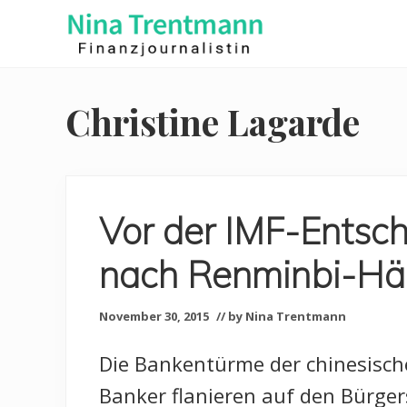
Skip
Skip
to
to
right
main
Finanzjournalistin
header
content
navigation
Christine Lagarde
Vor der IMF-Entsc
nach Renminbi-Hä
November 30, 2015
// by Nina Trentmann
Die Bankentürme der chinesisch
Banker flanieren auf den Bürger