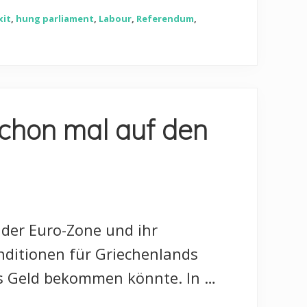
xit
,
hung parliament
,
Labour
,
Referendum
,
 schon mal auf den
 der Euro-Zone und ihr
onditionen für Griechenlands
es Geld bekommen könnte. In …