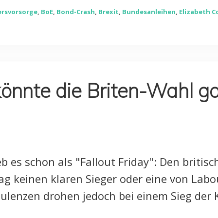
ersvorsorge
,
BoE
,
Bond-Crash
,
Brexit
,
Bundesanleihen
,
Elizabeth C
könnte die Briten-Wahl g
b es schon als "Fallout Friday": Den briti
g keinen klaren Sieger oder eine von Labo
bulenzen drohen jedoch bei einem Sieg der