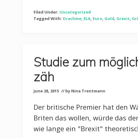
Filed Under:
Uncategorized
Tagged With:
Drachme
,
ELA
,
Euro
,
Gold
,
Grexit
,
Gr
Studie zum möglich
zäh
June 28, 2015
// by Nina Trentmann
Der britische Premier hat den W
Briten das wollen, würde das de
wie lange ein "Brexit" theoretis