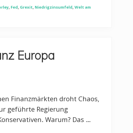
orley
,
Fed
,
Grexit
,
Niedrigzinsumfeld
,
Welt am
anz Europa
schen Finanzmärkten droht Chaos,
ur geführte Regierung
 Konservativen. Warum? Das …