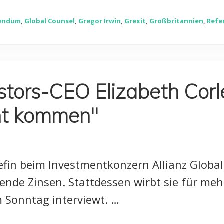
rendum
,
Global Counsel
,
Gregor Irwin
,
Grexit
,
Großbritannien
,
Refe
estors-CEO Elizabeth Corl
cht kommen"
efin beim Investmentkonzern Allianz Global
nde Zinsen. Stattdessen wirbt sie für mehr
m Sonntag interviewt. …