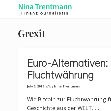
Skip
Skip
to
to
right
main
Finanzjournalistin
header
content
navigation
Grexit
Euro-Alternativen: 
Fluchtwährung
July 5, 2015
// by Nina Trentmann
Wie Bitcoin zur Fluchtwährung f
Geschichte aus der WELT. …