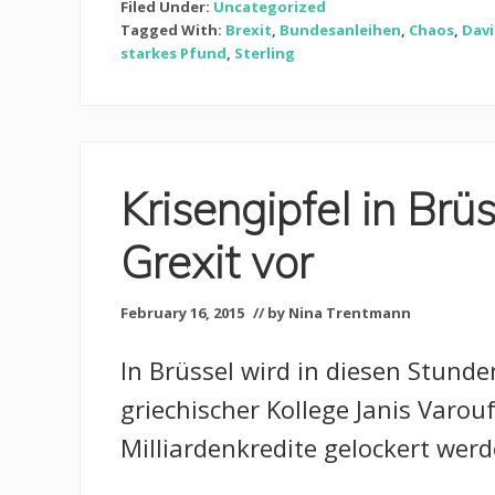
Filed Under:
Uncategorized
Tagged With:
Brexit
,
Bundesanleihen
,
Chaos
,
Dav
starkes Pfund
,
Sterling
Krisengipfel in Brü
Grexit vor
February 16, 2015
// by Nina Trentmann
In Brüssel wird in diesen Stunde
griechischer Kollege Janis Varo
Milliardenkredite gelockert we