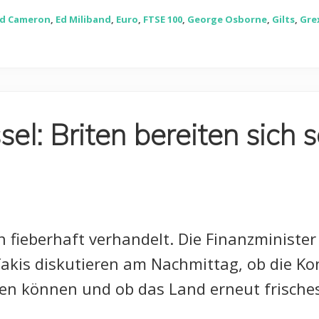
id Cameron
,
Ed Miliband
,
Euro
,
FTSE 100
,
George Osborne
,
Gilts
,
Gre
ssel: Briten bereiten sich
n fieberhaft verhandelt. Die Finanzminister
ufakis diskutieren am Nachmittag, ob die K
rden können und ob das Land erneut frisch