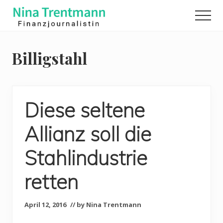
Menu
Skip
Men
to
Finanzjournalistin
main
content
Billigstahl
Diese seltene
Allianz soll die
Stahlindustrie
retten
April 12, 2016
// by Nina Trentmann